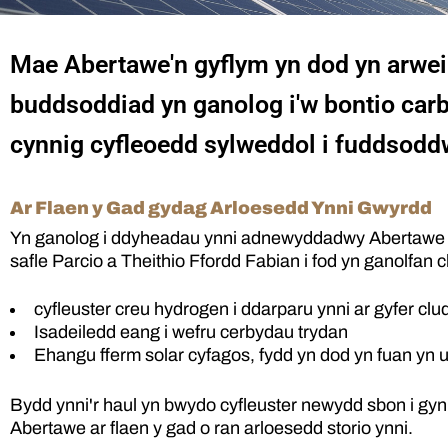
Mae Abertawe'n gyflym yn dod yn arwe
buddsoddiad yn ganolog i'w bontio carbo
cynnig cyfleoedd sylweddol i fuddsoddw
Ar Flaen y Gad gydag Arloesedd Ynni Gwyrdd
Yn ganolog i ddyheadau ynni adnewyddadwy Abertawe ma
safle Parcio a Theithio Ffordd Fabian i fod yn ganolfan 
cyfleuster creu hydrogen i ddarparu ynni ar gyfer cl
Isadeiledd eang i wefru cerbydau trydan
Ehangu fferm solar cyfagos, fydd yn dod yn fuan yn 
Bydd ynni'r haul yn bwydo cyfleuster newydd sbon i gynhy
Abertawe ar flaen y gad o ran arloesedd storio ynni.