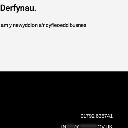
 Derfynau.
n am y newyddion a'r cyfleoedd busnes
01792 635741
IN
****
@
*********
OV.UK