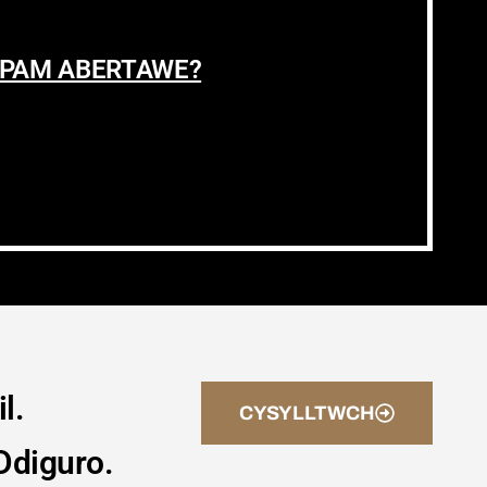
PAM ABERTAWE?
l.
CYSYLLTWCH
Ddiguro.