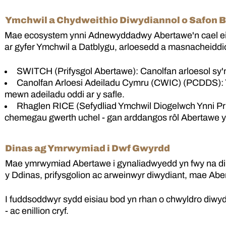
Ymchwil a Chydweithio Diwydiannol o Safon 
Mae ecosystem ynni Adnewyddadwy Abertawe'n cael ei g
ar gyfer Ymchwil a Datblygu, arloesedd a masnacheidd
SWITCH (Prifysgol Abertawe): Canolfan arloesol sy'n
Canolfan Arloesi Adeiladu Cymru (CWIC) (PCDDS): Yn 
mewn adeiladu oddi ar y safle.
Rhaglen RICE (Sefydliad Ymchwil Diogelwch Ynni Prif
chemegau gwerth uchel - gan arddangos rôl Abertawe y
Dinas ag Ymrwymiad i Dwf Gwyrdd
Mae ymrwymiad Abertawe i gynaliadwyedd yn fwy na dim
y Ddinas, prifysgolion ac arweinwyr diwydiant, mae Ab
I fuddsoddwyr sydd eisiau bod yn rhan o chwyldro diwyd
- ac enillion cryf.