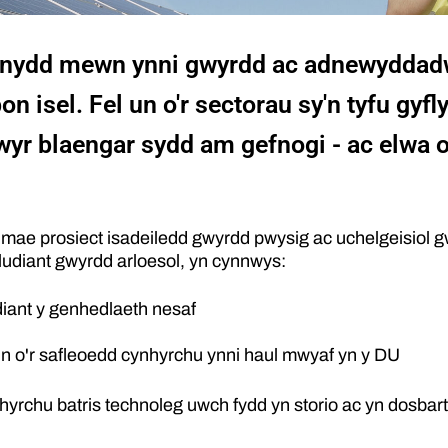
inydd mewn ynni gwyrdd ac adnewyddadwy
n isel. Fel un o'r sectorau sy'n tyfu gyf
yr blaengar sydd am gefnogi - ac elwa o
e prosiect isadeiledd gwyrdd pwysig ac uchelgeisiol gw
cludiant gwyrdd arloesol, yn cynnwys:
udiant y genhedlaeth nesaf
un o'r safleoedd cynhyrchu ynni haul mwyaf yn y DU
rchu batris technoleg uwch fydd yn storio ac yn dosbarthu