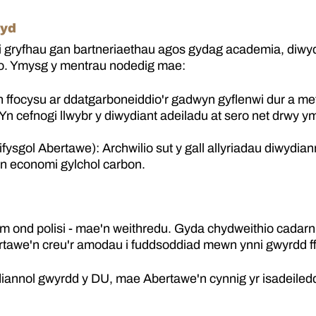
Byd
ryfhau gan bartneriaethau agos gydag academia, diwydia
io. Ymysg y mentrau nodedig mae:
 ffocysu ar ddatgarboneiddio'r gadwyn gyflenwi dur a me
cefnogi llwybr y diwydiant adeiladu at sero net drwy ym
ysgol Abertawe): Archwilio sut y gall allyriadau diwydia
n economi gylchol carbon.
 ond polisi - mae'n weithredu. Gyda chydweithio cadarn
ertawe'n creu'r amodau i fuddsoddiad mewn ynni gwyrdd f
iannol gwyrdd y DU, mae Abertawe'n cynnig yr isadeiledd