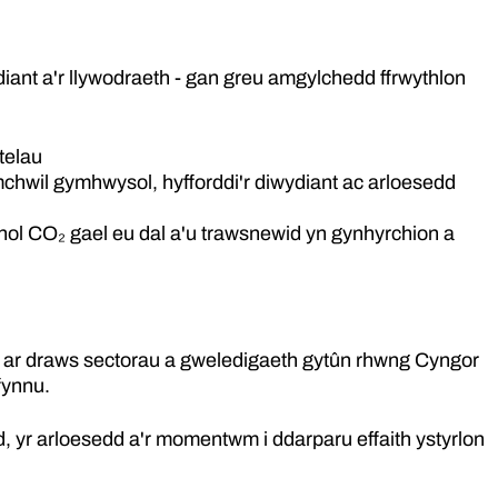
nt a'r llywodraeth - gan greu amgylchedd ffrwythlon
telau
chwil gymhwysol, hyfforddi'r diwydiant ac arloesedd
nnol CO₂ gael eu dal a'u trawsnewid yn gynhyrchion a
 ar draws sectorau a gweledigaeth gytûn rhwng Cyngor
fynnu.
, yr arloesedd a'r momentwm i ddarparu effaith ystyrlon