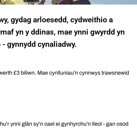
, gydag arloesedd, cydweithio a
lymaf yn y ddinas, mae ynni gwyrdd yn
 - gynnydd cynaliadwy.
erth £3 biliwn. Mae cynlluniau'n cynnwys trawsnewid
'r ynni glân sy'n cael ei gynhyrchu'n lleol - gan osod