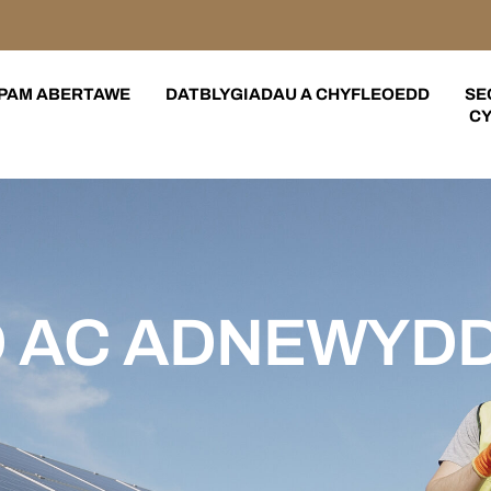
PAM ABERTAWE
DATBLYGIADAU A CHYFLEOEDD
SE
CY
D AC ADNEWYD