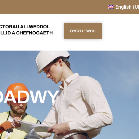
English (U
CTORAU ALLWEDDOL
CYSYLLTWCH
LLID A CHEFNOGAETH
DADWY