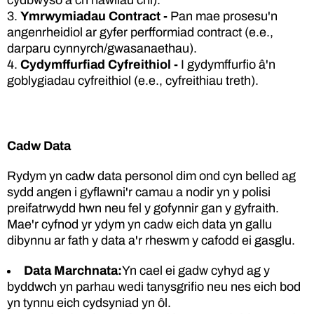
cydbwyso â'ch hawliau chi).
Ymrwymiadau Contract -
Pan mae prosesu'n
angenrheidiol ar gyfer perfformiad contract (e.e.,
darparu cynnyrch/gwasanaethau).
Cydymffurfiad Cyfreithiol -
I gydymffurfio â'n
goblygiadau cyfreithiol (e.e., cyfreithiau treth).
Cadw Data
Rydym yn cadw data personol dim ond cyn belled ag
sydd angen i gyflawni'r camau a nodir yn y polisi
preifatrwydd hwn neu fel y gofynnir gan y gyfraith.
Mae'r cyfnod yr ydym yn cadw eich data yn gallu
dibynnu ar fath y data a'r rheswm y cafodd ei gasglu.
Data Marchnata:
Yn cael ei gadw cyhyd ag y
byddwch yn parhau wedi tanysgrifio neu nes eich bod
yn tynnu eich cydsyniad yn ôl.