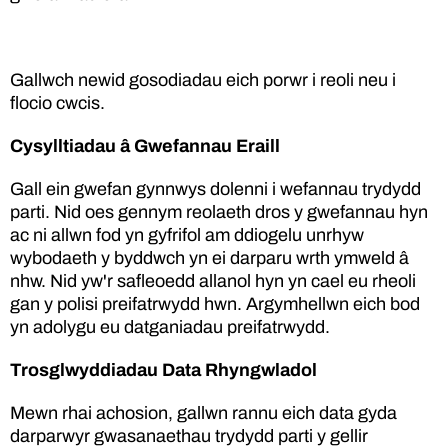
Gallwch newid gosodiadau eich porwr i reoli neu i
flocio cwcis.
Cysylltiadau â Gwefannau Eraill
Gall ein gwefan gynnwys dolenni i wefannau trydydd
parti. Nid oes gennym reolaeth dros y gwefannau hyn
ac ni allwn fod yn gyfrifol am ddiogelu unrhyw
wybodaeth y byddwch yn ei darparu wrth ymweld â
nhw. Nid yw'r safleoedd allanol hyn yn cael eu rheoli
gan y polisi preifatrwydd hwn. Argymhellwn eich bod
yn adolygu eu datganiadau preifatrwydd.
Trosglwyddiadau Data Rhyngwladol
Mewn rhai achosion, gallwn rannu eich data gyda
darparwyr gwasanaethau trydydd parti y gellir