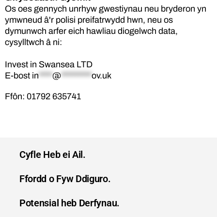
Os oes gennych unrhyw gwestiynau neu bryderon yn
ymwneud â'r polisi preifatrwydd hwn, neu os
dymunwch arfer eich hawliau diogelwch data,
cysylltwch â ni:
Invest in Swansea LTD
E-bost
in
****
@
*********
ov.uk
Ffôn: 01792 635741
Cyfle Heb ei Ail.
Ffordd o Fyw Ddiguro.
Potensial heb Derfynau.