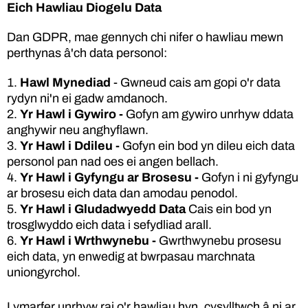
Eich Hawliau Diogelu Data
Dan GDPR, mae gennych chi nifer o hawliau mewn
perthynas â'ch data personol:
Hawl Mynediad
- Gwneud cais am gopi o'r data
rydyn ni'n ei gadw amdanoch.
Yr Hawl i Gywiro -
Gofyn am gywiro unrhyw ddata
anghywir neu anghyflawn.
Yr Hawl i Ddileu -
Gofyn ein bod yn dileu eich data
personol pan nad oes ei angen bellach.
Yr Hawl i Gyfyngu ar Brosesu -
Gofyn i ni gyfyngu
ar brosesu eich data dan amodau penodol.
Yr Hawl i Gludadwyedd Data
Cais ein bod yn
trosglwyddo eich data i sefydliad arall.
Yr Hawl i Wrthwynebu -
Gwrthwynebu prosesu
eich data, yn enwedig at bwrpasau marchnata
uniongyrchol.
I ymarfer unrhyw rai o'r hawliau hyn, cysylltwch â ni ar