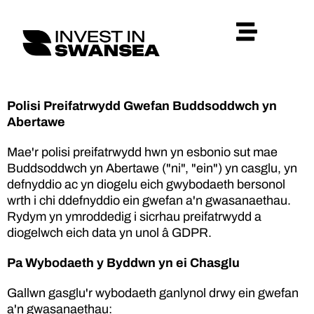
Polisi Preifatrwydd Gwefan Buddsoddwch yn
Abertawe
Mae'r polisi preifatrwydd hwn yn esbonio sut mae
Buddsoddwch yn Abertawe ("ni", "ein") yn casglu, yn
defnyddio ac yn diogelu eich gwybodaeth bersonol
wrth i chi ddefnyddio ein gwefan a'n gwasanaethau.
Rydym yn ymroddedig i sicrhau preifatrwydd a
diogelwch eich data yn unol â GDPR.
Pa Wybodaeth y Byddwn yn ei Chasglu
Gallwn gasglu'r wybodaeth ganlynol drwy ein gwefan
a'n gwasanaethau: