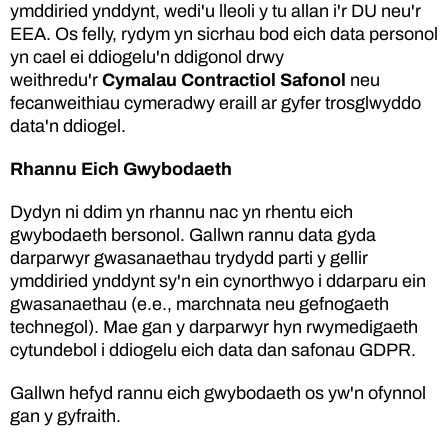
ymddiried ynddynt, wedi'u lleoli y tu allan i'r DU neu'r
EEA. Os felly, rydym yn sicrhau bod eich data personol
yn cael ei ddiogelu'n ddigonol drwy
weithredu'r
Cymalau Contractiol Safonol
neu
fecanweithiau cymeradwy eraill ar gyfer trosglwyddo
data'n ddiogel.
Rhannu Eich Gwybodaeth
Dydyn ni ddim yn rhannu nac yn rhentu eich
gwybodaeth bersonol. Gallwn rannu data gyda
darparwyr gwasanaethau trydydd parti y gellir
ymddiried ynddynt sy'n ein cynorthwyo i ddarparu ein
gwasanaethau (e.e., marchnata neu gefnogaeth
technegol). Mae gan y darparwyr hyn rwymedigaeth
cytundebol i ddiogelu eich data dan safonau GDPR.
Gallwn hefyd rannu eich gwybodaeth os yw'n ofynnol
gan y gyfraith.