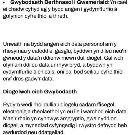
Gwybodaeth Berthnasol i Gwsmeriaid:
Yn cael
ei chadw cyhyd ag y bydd angen i gydymffurfio â
gofynion cyfreithiol a threth.
Unwaith na bydd angen eich data personol am y
rhesymau y cafodd ei gasglu, byddwn yn dileu neu'n
gwneud y data'n ddienw mewn dull diogel. Gallwch
ofyn am ddileu data unrhyw bryd, a byddwn yn
cydymffurfio â'ch cais, oni bai bod seiliau cyfreithiol
cryf dros gadw'r data.
Diogelwch eich Gwybodaeth
Rydym wedi rhoi dulliau diogelu cadarn ffisegol,
electronig a rheolaethol yn eu lle i warchod eich data.
Mae'r rhain yn cynnwys amgryptio, gweinyddion
diogel, a mynediad cyfyngedig i rwystro defnydd heb
awdurdod neu ddatgeliad.