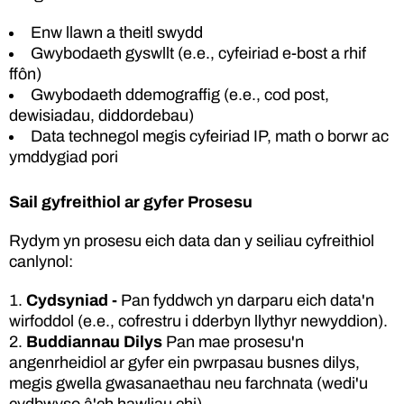
Enw llawn a theitl swydd
Gwybodaeth gyswllt (e.e., cyfeiriad e-bost a rhif
ffôn)
Gwybodaeth ddemograffig (e.e., cod post,
dewisiadau, diddordebau)
Data technegol megis cyfeiriad IP, math o borwr ac
ymddygiad pori
Sail gyfreithiol ar gyfer Prosesu
Rydym yn prosesu eich data dan y seiliau cyfreithiol
canlynol:
Cydsyniad -
Pan fyddwch yn darparu eich data'n
wirfoddol (e.e., cofrestru i dderbyn llythyr newyddion).
Buddiannau Dilys
Pan mae prosesu'n
angenrheidiol ar gyfer ein pwrpasau busnes dilys,
megis gwella gwasanaethau neu farchnata (wedi'u