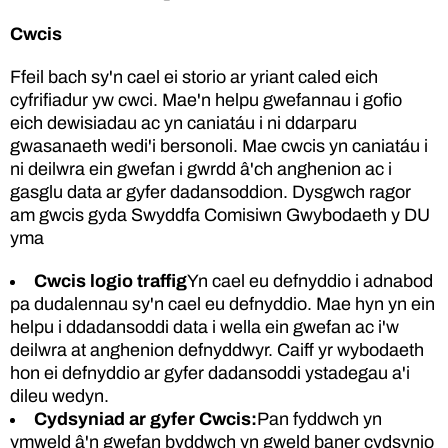
Cwcis
Ffeil bach sy'n cael ei storio ar yriant caled eich
cyfrifiadur yw cwci. Mae'n helpu gwefannau i gofio
eich dewisiadau ac yn caniatáu i ni ddarparu
gwasanaeth wedi'i bersonoli. Mae cwcis yn caniatáu i
ni deilwra ein gwefan i gwrdd â'ch anghenion ac i
gasglu data ar gyfer dadansoddion. Dysgwch ragor
am gwcis gyda Swyddfa Comisiwn Gwybodaeth y DU
yma
Cwcis logio traffig
Yn cael eu defnyddio i adnabod
pa dudalennau sy'n cael eu defnyddio. Mae hyn yn ein
helpu i ddadansoddi data i wella ein gwefan ac i'w
deilwra at anghenion defnyddwyr. Caiff yr wybodaeth
hon ei defnyddio ar gyfer dadansoddi ystadegau a'i
dileu wedyn.
Cydsyniad ar gyfer Cwcis:
Pan fyddwch yn
ymweld â'n gwefan byddwch yn gweld baner cydsynio