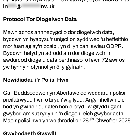
in
****
@
*********
ov.uk
.
Protocol Tor Diogelwch Data
Mewn achos annhebygol o dor diogelwch data,
byddwn yn hysbysu'r unigolion sydd wedi'u heffeithio
mor fuan ag sy'n bosibl, yn dilyn canllawiau GDPR.
Byddwn hefyd yn adrodd am dor diogelwch i'r
awdurdod diogelu data perthnasol o fewn 72 awr os
yw hynny'n ofynnol yn ôl y gyfraith.
Newidiadau i'r Polisi Hwn
Gall Buddsoddwch yn Abertawe ddiweddaru'r polisi
preifatrwydd hwn o bryd i'w gilydd. Argymhellwn eich
bod yn gwirio'r dudalen hon o bryd i'w gilydd i gael
gwybod am sut rydyn ni'n diogelu eich gwybodaeth.
ain
Mae'r polisi hwn yn weithredol o'r 26
Chwefror 2025.
Gwybodaeth Gyswllt