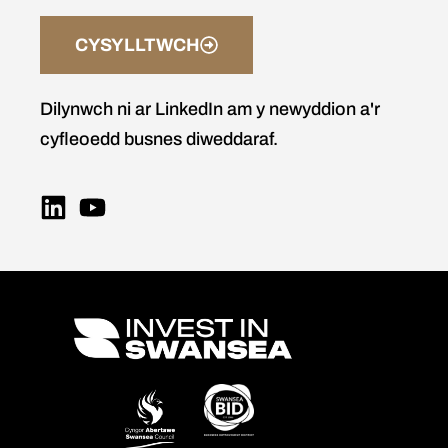
CYSYLLTWCH
Dilynwch ni ar LinkedIn am y newyddion a'r
cyfleoedd busnes diweddaraf.