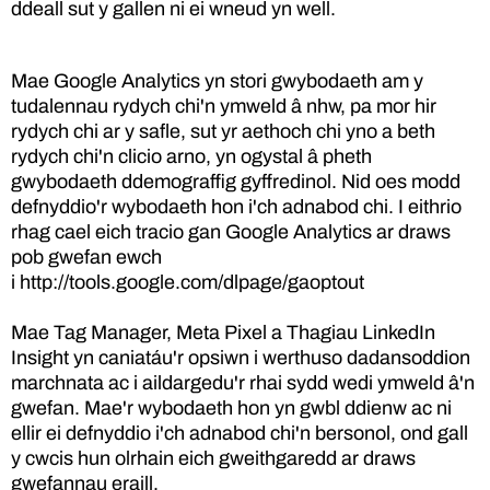
ddeall sut y gallen ni ei wneud yn well.
Mae Google Analytics yn stori gwybodaeth am y
tudalennau rydych chi'n ymweld â nhw, pa mor hir
rydych chi ar y safle, sut yr aethoch chi yno a beth
rydych chi'n clicio arno, yn ogystal â pheth
gwybodaeth ddemograffig gyffredinol. Nid oes modd
defnyddio'r wybodaeth hon i'ch adnabod chi. I eithrio
rhag cael eich tracio gan Google Analytics ar draws
pob gwefan ewch
i
http://tools.google.com/dlpage/gaoptout
Mae Tag Manager, Meta Pixel a Thagiau LinkedIn
Insight yn caniatáu'r opsiwn i werthuso dadansoddion
marchnata ac i aildargedu'r rhai sydd wedi ymweld â'n
gwefan. Mae'r wybodaeth hon yn gwbl ddienw ac ni
ellir ei defnyddio i'ch adnabod chi'n bersonol, ond gall
y cwcis hun olrhain eich gweithgaredd ar draws
gwefannau eraill.